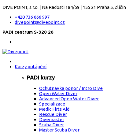
DIVE POINT, s.r.o. | Na Radosti 184/59 | 155 21 Praha 5, Zličín
+420 736 666 997
divepoint@divepoint.cz
PADI centrum S-320 26
Kurzy potápění
PADI kurzy
Ochutnávka ponor / Intro Dive
Open Water Diver
Advanced Open Water Diver
Specializace
Medic Firts Aid
Rescue Diver
Divemaster
Scuba Diver
Master Scuba Diver