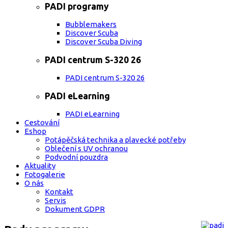
PADI programy
Bubblemakers
Discover Scuba
Discover Scuba Diving
PADI centrum S-320 26
PADI centrum S-320 26
PADI eLearning
PADI eLearning
Cestování
Eshop
Potápěčská technika a plavecké potřeby
Oblečení s UV ochranou
Podvodní pouzdra
Aktuality
Fotogalerie
O nás
Kontakt
Servis
Dokument GDPR