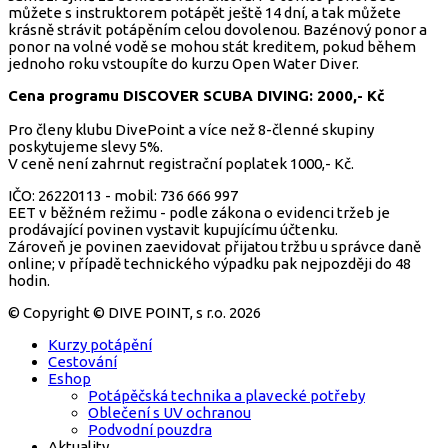
můžete s instruktorem potápět ještě 14 dní, a tak můžete
krásně strávit potápěním celou dovolenou. Bazénový ponor a
ponor na volné vodě se mohou stát kreditem, pokud během
jednoho roku vstoupíte do kurzu Open Water Diver.
Cena programu DISCOVER SCUBA DIVING:
2000,- Kč
Pro členy klubu DivePoint a více než 8-členné skupiny
poskytujeme slevy 5%.
V ceně není zahrnut registrační poplatek 1000,- Kč.
IČO: 26220113 - mobil: 736 666 997
EET v běžném režimu - podle zákona o evidenci tržeb je
prodávající povinen vystavit kupujícímu účtenku.
Zároveň je povinen zaevidovat přijatou tržbu u správce daně
online; v případě technického výpadku pak nejpozději do 48
hodin.
© Copyright © DIVE POINT, s r.o. 2026
Kurzy potápění
Cestování
Eshop
Potápěčská technika a plavecké potřeby
Oblečení s UV ochranou
Podvodní pouzdra
Aktuality